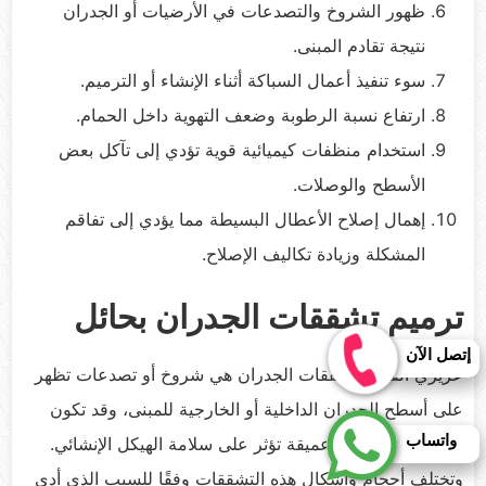
ظهور الشروخ والتصدعات في الأرضيات أو الجدران
نتيجة تقادم المبنى.
سوء تنفيذ أعمال السباكة أثناء الإنشاء أو الترميم.
ارتفاع نسبة الرطوبة وضعف التهوية داخل الحمام.
استخدام منظفات كيميائية قوية تؤدي إلى تآكل بعض
الأسطح والوصلات.
إهمال إصلاح الأعطال البسيطة مما يؤدي إلى تفاقم
المشكلة وزيادة تكاليف الإصلاح.
ترميم تشققات الجدران بحائل
إتصل الآن
عزيزي القارئ تشققات الجدران هي شروخ أو تصدعات تظهر
على أسطح الجدران الداخلية أو الخارجية للمبنى، وقد تكون
واتساب
سطحية بسيطة أو عميقة تؤثر على سلامة الهيكل الإنشائي.
وتختلف أحجام وأشكال هذه التشققات وفقًا للسبب الذي أدى